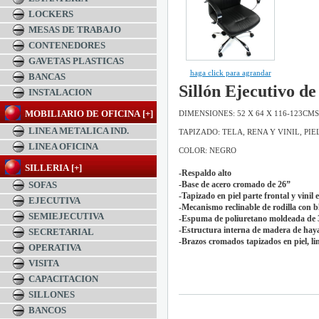
LOCKERS
MESAS DE TRABAJO
CONTENEDORES
GAVETAS PLASTICAS
haga click para agrandar
BANCAS
Sillón Ejecutivo d
INSTALACION
MOBILIARIO DE OFICINA [+]
DIMENSIONES: 52 X 64 X 116-123CMS
LINEA METALICA IND.
TAPIZADO: TELA, RENA Y VINIL, PIE
LINEA OFICINA
COLOR: NEGRO
SILLERIA [+]
-Respaldo alto
SOFAS
-Base de acero cromado de 26”
-Tapizado en piel parte frontal y vinil 
EJECUTIVA
-Mecanismo reclinable de rodilla con b
SEMIEJECUTIVA
-Espuma de poliuretano moldeada de 3
-Estructura interna de madera de haya
SECRETARIAL
-Brazos cromados tapizados en piel, li
OPERATIVA
VISITA
$0.00 MXN
CAPACITACION
SILLONES
BANCOS