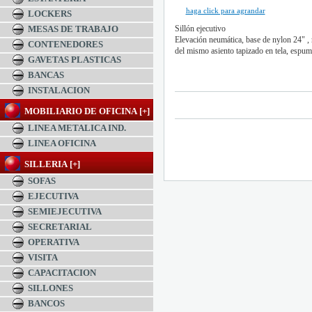
haga click para agrandar
LOCKERS
MESAS DE TRABAJO
Sillón ejecutivo
Elevación neumática, base de nylon 24" ,
CONTENEDORES
del mismo asiento tapizado en tela, espum
GAVETAS PLASTICAS
BANCAS
$0.00 MXN
INSTALACION
MOBILIARIO DE OFICINA [+]
LINEA METALICA IND.
LINEA OFICINA
SILLERIA [+]
SOFAS
EJECUTIVA
SEMIEJECUTIVA
SECRETARIAL
OPERATIVA
VISITA
CAPACITACION
SILLONES
BANCOS