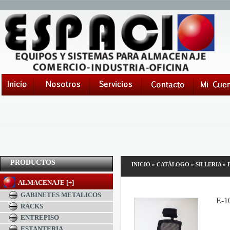
PRODUCTOS
INICIO
»
CATÁLOGO
»
SILLERIA
»
ALMACENAJE [+]
GABINETES METALICOS
E-1
RACKS
ENTREPISO
ESTANTERIA