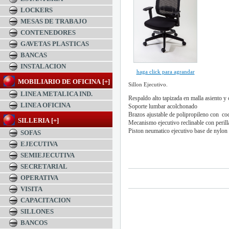
LOCKERS
MESAS DE TRABAJO
CONTENEDORES
GAVETAS PLASTICAS
BANCAS
INSTALACION
haga click para agrandar
MOBILIARIO DE OFICINA [+]
Sillon Ejecutivo.
LINEA METALICA IND.
Respaldo alto tapizada en malla asiento y 
LINEA OFICINA
Soporte lumbar acolchonado
Brazos ajustable de polipropileno con co
SILLERIA [+]
Mecanismo ejecutivo reclinable con perilla
Piston neumatico ejecutivo base de nylon
SOFAS
EJECUTIVA
SEMIEJECUTIVA
$0.00 MXN
SECRETARIAL
OPERATIVA
VISITA
CAPACITACION
SILLONES
BANCOS