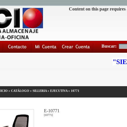
Content on this page requires
Buscar:
"
SIE
NICIO
»
CATÁLOGO
»
SILLERIA
»
EJECUTIVA
»
10771
E-10771
[10771]