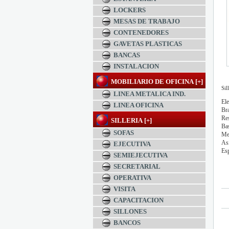
LOCKERS
MESAS DE TRABAJO
CONTENEDORES
GAVETAS PLASTICAS
BANCAS
INSTALACION
MOBILIARIO DE OFICINA [+]
Sil
LINEA METALICA IND.
El
LINEA OFICINA
B
R
SILLERIA [+]
B
SOFAS
M
Asi
EJECUTIVA
Es
SEMIEJECUTIVA
SECRETARIAL
$
OPERATIVA
VISITA
CAPACITACION
SILLONES
BANCOS