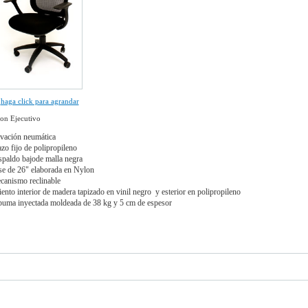
haga click para agrandar
lon Ejecutivo
evación neumática
razo fijo de polipropileno
espaldo bajode malla negra
ase de 26" elaborada en Nylon
ecanismo reclinable
ento interior de madera tapizado en vinil negro y esterior en polipropileno
puma inyectada moldeada de 38 kg y 5 cm de espesor
0.00 MXN