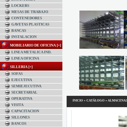
LOCKERS
MESAS DE TRABAJO
CONTENEDORES
GAVETAS PLASTICAS
BANCAS
INSTALACION
MOBILIARIO DE OFICINA [+]
LINEA METALICA IND.
LINEA OFICINA
SILLERIA [+]
SOFAS
EJECUTIVA
SEMIEJECUTIVA
SECRETARIAL
OPERATIVA
INICIO
»
CATÁLOGO
»
ALMACENA
VISITA
CAPACITACION
SILLONES
BANCOS